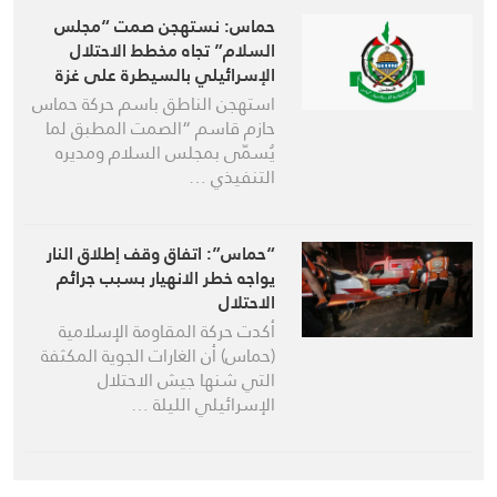
حماس: نستهجن صمت “مجلس
السلام” تجاه مخطط الاحتلال
الإسرائيلي بالسيطرة على غزة
استهجن الناطق باسم حركة حماس
حازم قاسم “الصمت المطبق لما
يُسمّى بمجلس السلام ومديره
التنفيذي …
“حماس”: اتفاق وقف إطلاق النار
يواجه خطر الانهيار بسبب جرائم
الاحتلال
أكدت حركة المقاومة الإسلامية
(حماس) أن الغارات الجوية المكثفة
التي شنها جيش الاحتلال
الإسرائيلي الليلة …