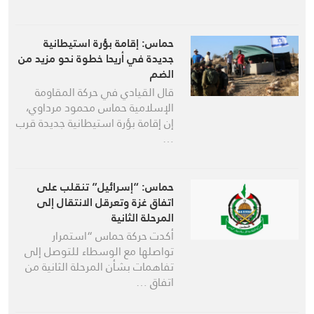
حماس: إقامة بؤرة استيطانية
جديدة في أريحا خطوة نحو مزيد من
الضم
قال القيادي في حركة المقاومة
الإسلامية حماس محمود مرداوي،
إن إقامة بؤرة استيطانية جديدة قرب
…
حماس: “إسرائيل” تنقلب على
اتفاق غزة وتعرقل الانتقال إلى
المرحلة الثانية
أكدت حركة حماس “استمرار
تواصلها مع الوسطاء للتوصل إلى
تفاهمات بشأن المرحلة الثانية من
اتفاق …