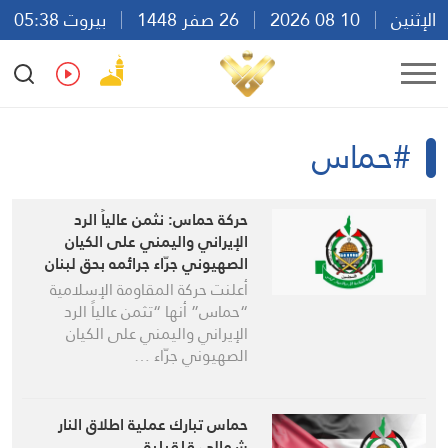
الإثنين
10 08 2026
26 صفر 1448
بيروت 05:38
Ar
En
Fr
Es
#حماس
حركة حماس: نثمن عالياً الرد
الإيراني واليمني على الكيان
الصهيوني جرّاء جرائمه بحق لبنان
وشعبه الكريم
أعلنت حركة المقاومة الإسلامية
“حماس” أنها “تثمن عالياً الرد
الإيراني واليمني على الكيان
الصهيوني جرّاء …
حماس تبارك عملية اطلاق النار
شمالي قلقيلية