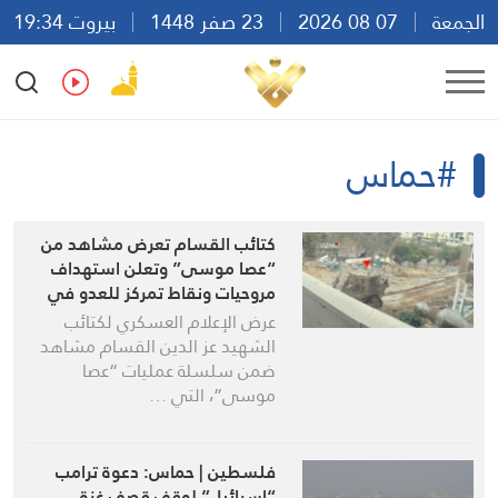
الجمعة
07 08 2026
23 صفر 1448
بيروت 19:34
Ar
En
Fr
Es
#حماس
كتائب القسام تعرض مشاهد من
“عصا موسى” وتعلن استهداف
مروحيات ونقاط تمركز للعدو في
غزة في الايام الماضية
عرض الإعلام العسكري لكتائب
الشهيد عز الدين القسام مشاهد
ضمن سلسلة عمليات “عصا
موسى”، التي …
فلسطين | حماس: دعوة ترامب
“إسرائيل” لوقف قصف غزة