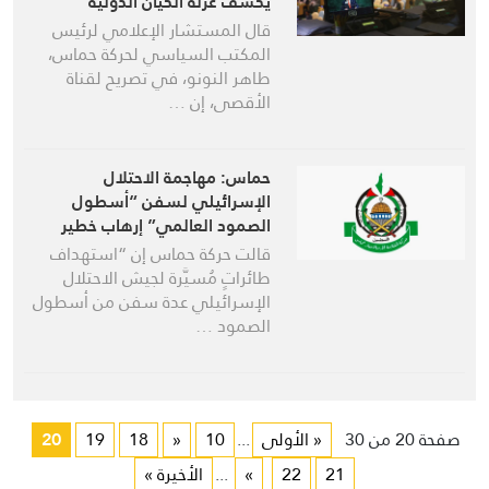
يكشف عزلة الكيان الدولية
قال المستشار الإعلامي لرئيس
المكتب السياسي لحركة حماس،
طاهر النونو، في تصريح لقناة
الأقصى، إن …
حماس: مهاجمة الاحتلال
الإسرائيلي لسفن “أسطول
الصمود العالمي” إرهاب خطير
قالت حركة حماس إن “استهداف
طائراتٍ مُسيَّرة لجيش الاحتلال
الإسرائيلي عدة سفن من أسطول
الصمود …
صفحة 20 من 30
« الأولى
...
10
«
18
19
20
21
22
»
...
الأخيرة »