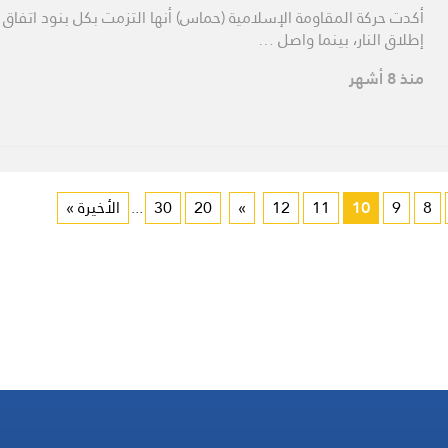
أكدت حركة المقاومة الإسلامية (حماس) أنها التزمت بكل بنود اتفاق
إطلاق النار، بينما واصل …
منذ 8 أشهر
8
9
10
11
12
»
20
30
...
الأخيرة »