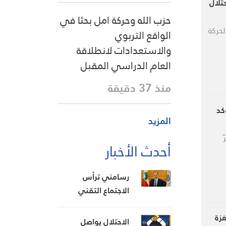
تلال
حزب الله وحركة امل بحثا في
حركة
الواقع التربوي
والاستعدادات لانطلاقة
العام الدراسي المقبل
منذ 37 دقيقة
 وتؤكد
المزيد
أحدث الأخبار
رسامني ترأس
الاجتماع التقني
للوفد اللبناني
لمتابعة مشروع
غزة
الاحتلال يواصل