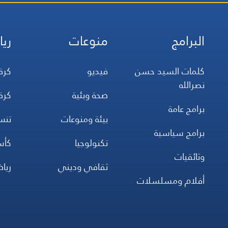
البرامج
منوعات
ريا
كلمات السيد حسن
فيديو
كرة
نصرالله
صحة وبئية
كرة
برامج عامة
بيئة ومنوعات
تن
برامج سياسية
تكنولوجيا
كأس
وثائقيات
ثقافي وديني
ريا
أفلام ومسلسلات