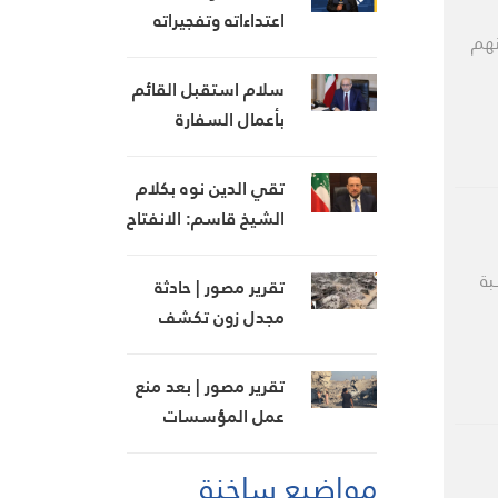
«IMEC»
اعتداءاته وتفجيراته
نهم
في القرى الجنوبية
سلام استقبل القائم
بأعمال السفارة
السورية وجرى البحث
في تطوير العلاقات
تقي الدين نوه بكلام
الثنائية
الشيخ قاسم: الانفتاح
على سوريا يعزز
التواصل ويبني جسور
بة
تقرير مصور | حادثة
التفاهم بين الطرفين
مجدل زون تكشف
أزمة داخل كيان العدو
تقرير مصور | بعد منع
عمل المؤسسات
الإغاثية… سكان
مواضيع ساخنة
المناطق البرتقالية