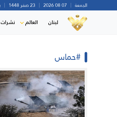
الجمعة
07 08 2026
23 صفر 1448
بيرو
لبنان
العالم
نشرات ا
#حماس