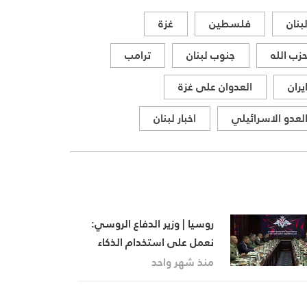
المواقف الرسمية وأبرز التطورات
بنان
فلسطين
غزة
ذات الصلة بالشأنين الداخلي
والإقليمي
زب الله
جنوب لبنان
ترامب
يران
العدوان على غزة
لعدو الاسرائيلي
اخبار لبنان
روسيا | وزير الدفاع الروسي:
نعمل على استخدام الذكاء
الاصطناعي لدعم القرارات في
منذ شهر واحد
أنظمة الدفاع الجوي