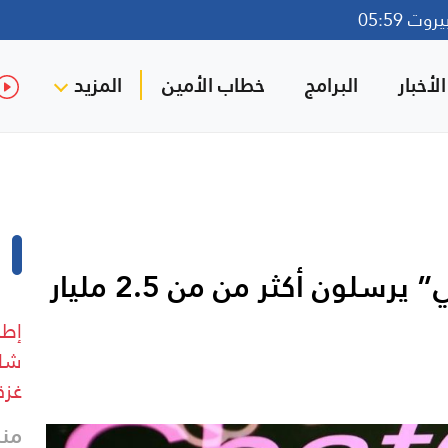
ت 05:59
لأخبار
البرامج
خطاب الأمين
المزيد
مستخدمو “شات جي بي تي” يرسلون أكثر من من 2.5 مليار
إطل
شار
غزة
منذ