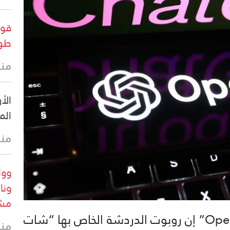
قوا
طول
منذ
الأ
الم
منذ
وول
ونا
مشر
قالت شركة الذكاء الاصطناعي “OpenAI” إن روبوت الدردشة الخاص بها “شات
منذ