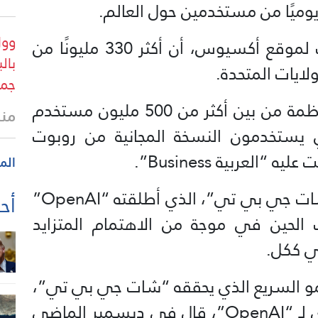
وول
وأضافت “OpenAI”، في تصريحات لموقع أكسيوس، أن أكثر 330 مليونًا من
بال
ايات المتحدة.
جمه
وأشارت الشركة إلى أن الغالبية العظمة من بين أكثر من 500 مليون مستخدم
منذ
ستخدمون النسخة المجانية من روبوت
لعربية Business”.
الم
وتظهر هذه الأرقام مدى انتشار “شات جي بي تي”، الذي أطلقته “OpenAI”
أحد
نذ ذلك الحين في موجة من الاهتمام المتزايد
ي ككل.
نمو السريع الذي يحققه “شات جي بي تي”،
إذ كان سام ألتمان، الرئيس التنفيذي لـ “OpenAI”، قال في ديسمبر الماضي