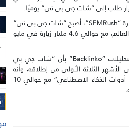
ار طلب إلى “شات جي بي تي” يوميًا.
وبحسب شركة تحليلات الويب الشهيرة “SEMRush”، أصبح “شات جي بي تي”
الآن خامس أكثر المواقع زيارةً في العالم، مع حوالي 4.6 مليار زيارة في مايو
بالإضافة إلى هذا، أفادت شركة التحليلات “Backlinko” بأن “شات جي بي
خدم في الأشهر الثلاثة الأولى من إطلاقه، وأنه
الآن “يمثل 62.5% من حصة سوق أدوات الذكاء الاصطناعي” مع حوالي 10
.
مو