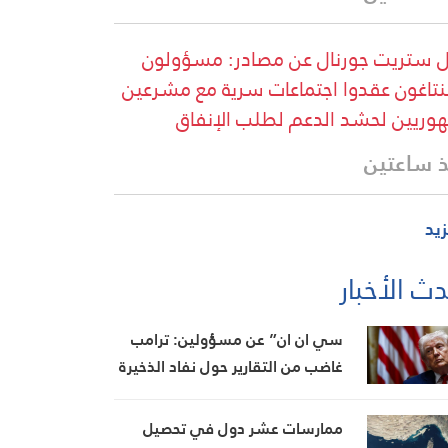
 ستريت جورنال عن مصادر: مسؤولون
بنتاغون عقدوا اجتماعات سرية مع مشرعين
وريين لحشد الدعم لطلب الإنفاق
 ساعتين
زيد
ث الأخبار
سي ان ان” عن مسؤولين: ترامب
غاضب من التقارير حول نفاد الذخيرة
ويعتبر أنها تضعف موقفه في
المفاوضات
ممارسات عشر دول في تحصيل