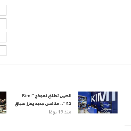
ل
ح
ا
ا
الصين تطلق نموذج “Kimi
K3”.. منافس جديد يعزز سباق
الذكاء الاصطناعي العالمي
منذ 19 يومًا