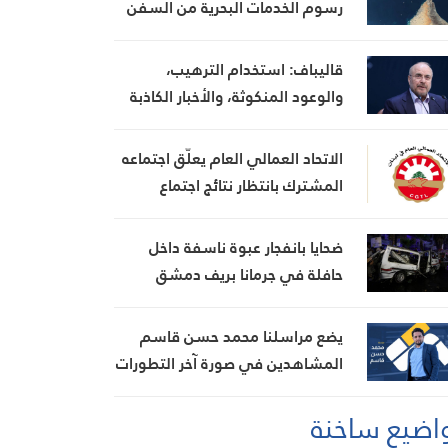
رسوم الخدمات البحرية من السفن
قاليباف: استخدام الترهيب،
والوعود المنكوثة، والأخبار الكاذبة
كأوراق ضغط هي استراتيجية فاشلة
الاتحاد العمالي العام يعلّق اجتماعه
المشترك بانتظار نتائج اجتماع
السراي الحكومي
ضحايا بانفجار عبوة ناسفة داخل
حافلة في جرمانا بريف دمشق
يضع مراسلنا محمد حسن قاسم
المشاهدين في صورة آخر التطورات
في إيران، مستعرضًا أبرز
اضيع ساخنة
المستجدات على الساحتين
السياسية والميدانية، إلى جانب