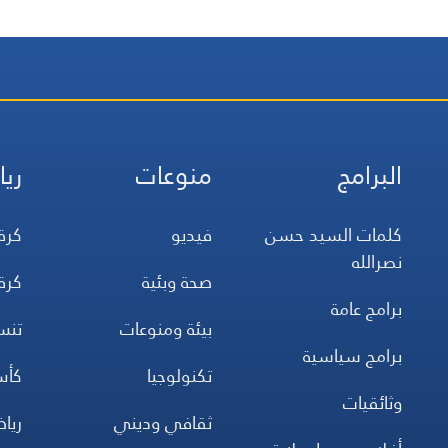
البرامج
منوعات
ريا
كلمات السيد حسن
فيديو
كرة
نصرالله
صحة وبئية
كرة
برامج عامة
بيئة ومنوعات
تن
برامج سياسية
تكنولوجيا
كأس
وثائقيات
ثقافي وديني
ريا