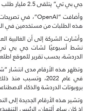
جي بي تي” يتلقى 2.5 مليار طلب يوميًا من مستخدمين حول العالم.
هذه الطلبات من مستخدمين في الول
نشط أسبوعيًا لشات جي بي تي ي
الدردشة، بحسب تقرير للموقع اطلعت عليه “ا
في عام 2022، وتسبب م
بروبوتات الدردشة والذكاء الاصطناع
وتشير هذه الأرقام الجديدة إلى ال