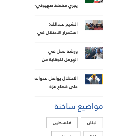
يجري مخطط صهيوني-
أميركي
الشيخ عبدالله:
استمرار الاحتلال في
تدمير قرى الجنوب تعدٍّ
صارخ على حقوق
ورشة عمل في
الإنسان
الهرمل للوقاية من
حرائق الغابات وتعزيز
الجهوزية
الاحتلال يواصل عدوانه
على قطاع غزة
مواضيع ساخنة
لبنان
فلسطين