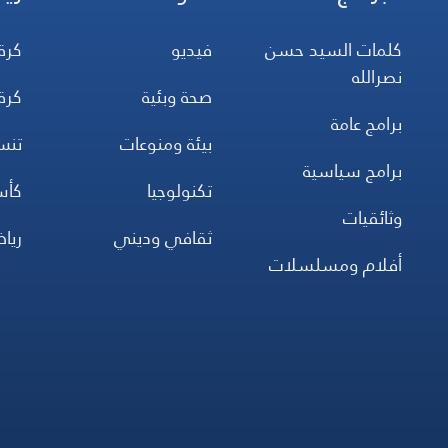
كلمات السيد حسن
فيديو
كرة
نصرالله
صحة وبئية
كرة
برامج عامة
بيئة ومنوعات
تن
برامج سياسية
تكنولوجيا
كأس
وثائقيات
ثقافي وديني
ريا
أفلام ومسلسلات