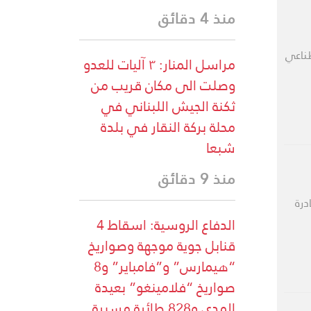
منذ 4 دقائق
طناعي
مراسل المنار: ٣ آليات للعدو
وصلت الى مكان قريب من
ثكنة الجيش اللبناني في
محلة بركة النقار في بلدة
شبعا
منذ 9 دقائق
درة
الدفاع الروسية: اسقاط 4
قنابل جوية موجهة وصواريخ
“هيمارس” و”فامباير” و8
صواريخ “فلامينغو” بعيدة
المدى و828 طائرة مسيرة