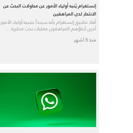
إنستغرام يُنبه أولياء الأمور عن محاولات البحث عن
الانتحار لدى المراهقين
أفاد تطبيق إنستغرام بأنه سيبدأ بتنبيه أولياء الأمور 
أجرى أبناؤهم المراهقون عمليات بحث متكررة …
منذ 5 أشهر