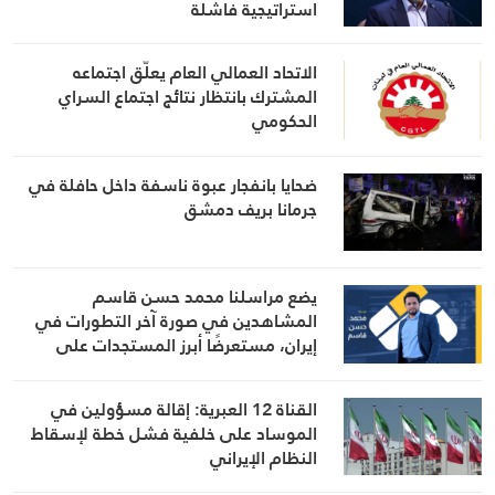
استراتيجية فاشلة
الاتحاد العمالي العام يعلّق اجتماعه
المشترك بانتظار نتائج اجتماع السراي
الحكومي
ضحايا بانفجار عبوة ناسفة داخل حافلة في
جرمانا بريف دمشق
يضع مراسلنا محمد حسن قاسم
المشاهدين في صورة آخر التطورات في
إيران، مستعرضًا أبرز المستجدات على
الساحتين السياسية والميدانية، إلى جانب
المواقف الرسمية وأبرز التطورات ذات
القناة 12 العبرية: إقالة مسؤولين في
الصلة بالشأنين الداخلي والإقليمي
الموساد على خلفية فشل خطة لإسقاط
النظام الإيراني