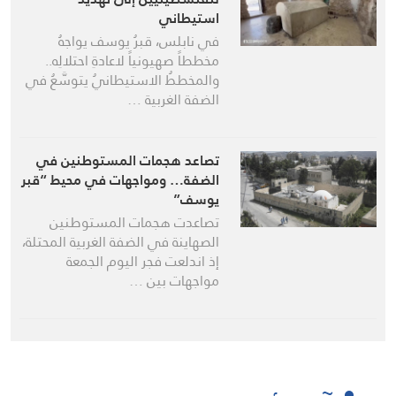
استيطاني
في نابلس، قبرُ يوسف يواجهُ
مخططاً صهيونياً لاعادةِ احتلالِه..
والمخططُ الاستيطانيُ يتوسَّعُ في
الضفة الغربية …
تصاعد هجمات المستوطنين في
الضفة… ومواجهات في محيط “قبر
يوسف”
تصاعدت هجمات المستوطنين
الصهاينة في الضفة الغربية المحتلة،
إذ اندلعت فجر اليوم الجمعة
مواجهات بين …