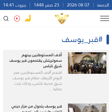
الجمعة
07 08 2026
23 صفر 1448
بيروت 14:41
Ar
En
Fr
Es
#قبر_يوسف
آلاف المستوطنين بينهم
سموتريتش يقتحمون قبر يوسف
شرق نابلس
اقتحم آلاف المستوطنين، فجر
اليوم الأربعاء، مقام قبر يوسف
شرق مدينة نابلس، وذلك تحت
حماية …
قبر يوسف يتحول من مزار ديني
للفلسطينيين إلى تهديد