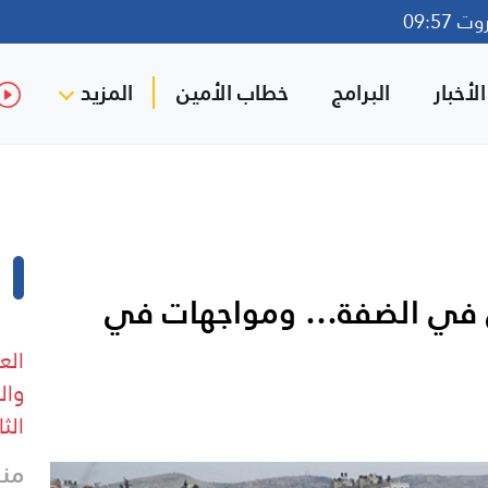
09:57
لأخبار
البرامج
خطاب الأمين
المزيد
 في الضفة… ومواجهات في
الع
وال
الث
منذ 19 