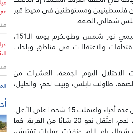
ميث
بان فلسطينيين ومستوطنين في محيط قبر
في 
ابلس شمالي الضفة.
منذ
وفي حين يدخل العدوان علي مخيمي نور شمس وطولكرم يومه الـ151،
عرا
اقتحامات والاعتقالات في مناطق وبلدات
الش
منذ 3 د
الاحتلال اليوم الجمعة، العشرات من
ضفة، طاولت نابلس، وبيت لحم، والخليل،
الم
أحد
ففي نابلس، داهمت قوات الاحتلال عدة أحياء واعتقلت 15 شخصا على الأقل.
وفي قرية العروج جنوب شرق بيت لحم، اعتُقل نحو 20 شابًا من القرية. كما
ة شمال رام الله، ونفذت عمليات تفتيش،