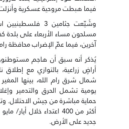
فيما هبطت مروحية عسكرية وأنزلت 
وشُيّعت جثامين 3
مسلحون مساء الأربعاء على بلدة كفر
آخرين، فيما عمّ الإضراب محافظة رام 
يُذكر أنه سبق أن هاجم مستوطنون
أراضٍ زراعية، بالتوازي مع إطلاق 
شمال شرق رام الله، بينها المغير
يومية تشمل الحرق والتدمير وإغلا
حماية مباشرة من جيش الاحتلال. وت
أكثر من 400 اعتداء خلال أ
جديد على الأرض.