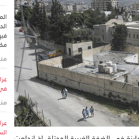
الم
الح
فيه
مك
منذ
عرا
في 
منذ
عرا
الس
ة في الضفة الغربية المحتلة، إذ اندلعت