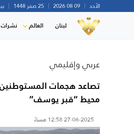
الأحد
09 08 2026
25 صفر 1448
بيروت 
لبنان
العالم
نشرات ا
عربي وإقليمي
تصاعد هجمات المستوطنين
محيط “قبر يوسف”
27-06-2025 12:58 مساءً