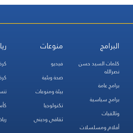
البرامج
منوعات
ريا
كلمات السيد حسن
فيديو
كرة
نصرالله
صحة وبئية
كرة
برامج عامة
بيئة ومنوعات
تن
برامج سياسية
تكنولوجيا
كأس
وثائقيات
ثقافي وديني
ريا
أفلام ومسلسلات