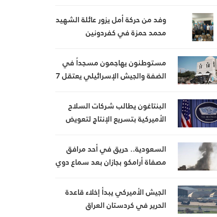
تمتد من نيحا إلى كفرحونة
وفد من حركة أمل يزور عائلة الشهيد
محمد حمزة في كفردونين
مستوطنون يهاجمون مسجداً في
الضفة والجيش الإسرائيلي يعتقل 7
فلسطينيين
البنتاغون يطالب شركات السلاح
الأميركية بتسريع الإنتاج لتعويض
استنزاف المخزونات
السعودية.. حريق في أحد مرافق
مصفاة أرامكو بجازان بعد سماع دوي
انفجار
الجيش الأميركي يبدأ إخلاء قاعدة
الحرير في كردستان العراق