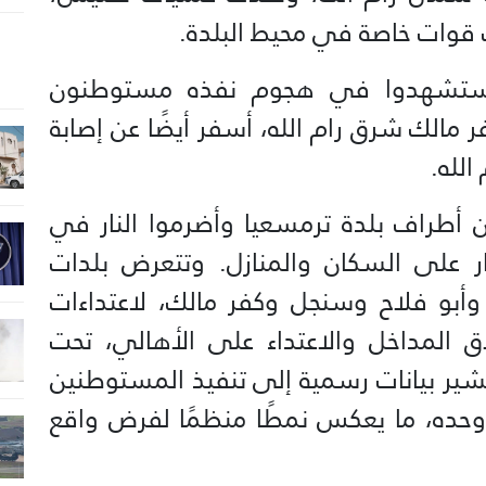
قوات خاصة في محيط البلدة.
 فلسطينيين استشهدوا في هجوم نفذه مستوطنون
 مالك شرق رام الله، أسفر أيضًا عن إصابة
الله.
 أطراف بلدة ترمسعيا وأضرموا النار في
نار على السكان والمنازل. وتتعرض بلدات
 وأبو فلاح وسنجل وكفر مالك، لاعتداءات
ق المداخل والاعتداء على الأهالي، تحت
شير بيانات رسمية إلى تنفيذ المستوطنين
يار/ مايو وحده، ما يعكس نمطًا منظمًا لفرض واقع