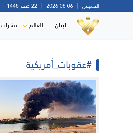
الخميس
06 08 2026
22 صفر 1448
بي
لبنان
العالم
نشرات ا
#عقوبات_أمريكية