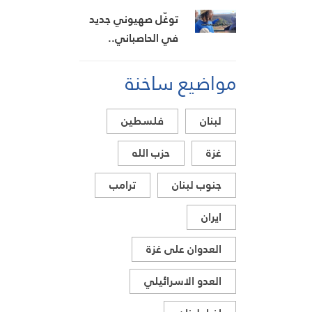
ينوّه بجهود إدارة
توغّل صهيوني جديد
الضمان
في الحاصباني..
دعوات استيطانية
مواضيع ساخنة
تستهدف أراضي
جنوب لبنان
لبنان
فلسطين
غزة
حزب الله
جنوب لبنان
ترامب
ايران
العدوان على غزة
العدو الاسرائيلي