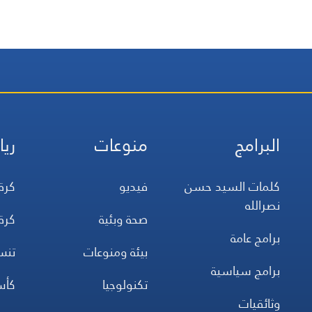
البرامج
منوعات
ريا
كلمات السيد حسن
فيديو
كرة
نصرالله
صحة وبئية
كرة
برامج عامة
بيئة ومنوعات
تن
برامج سياسية
تكنولوجيا
كأس
وثائقيات