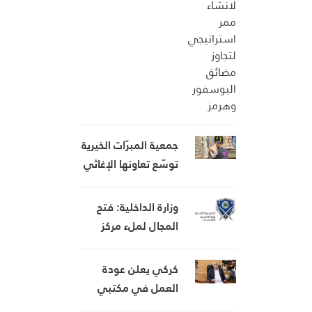
مضائق البوسفور
وهرمز
جمعية المبرّات الخيرية
توسّع تعاونها الإغاثي
لدعم النازحين خلال
العدوان
وزارة الداخلية: فتح
المجال لملء مركز
رئيس مجلس إدارة
المدير العام لهيئة
كركي يعلن عودة
إدارة السير والآليات
العمل في مكتبي
والمركبات
صور وتبنين وطليس