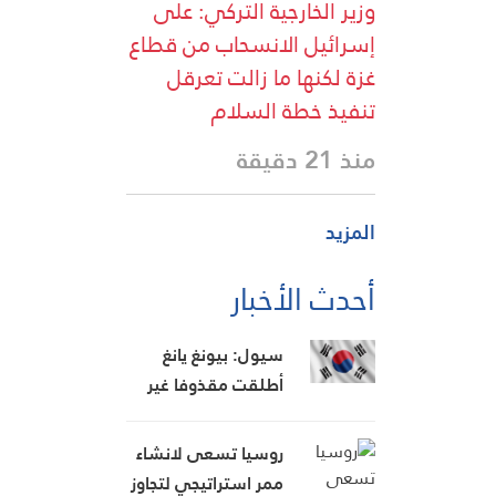
وزير الخارجية التركي: على
إسرائيل الانسحاب من قطاع
غزة لكنها ما زالت تعرقل
تنفيذ خطة السلام
منذ 21 دقيقة
المزيد
أحدث الأخبار
سيول: بيونغ يانغ
أطلقت مقذوفا غير
محدد باتجاه بحر اليابان
روسيا تسعى لانشاء
ممر استراتيجي لتجاوز