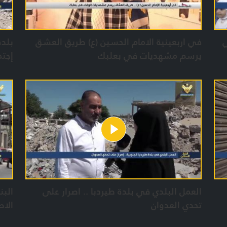
ي
في اربعينية الامام الحسين (ع) طريق العشق
بلدة
يرسم مشهديات في بعلبك
إجتم
الصه
العمل البلدي في بلدة طيردبا .. اصرار على
البن
تحدي العدوان
الاص