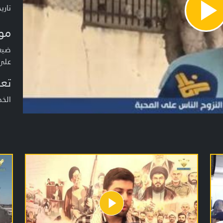
تاريخ ا
Pla
Vide
مو
ضيعة
على 
تعر
الخ