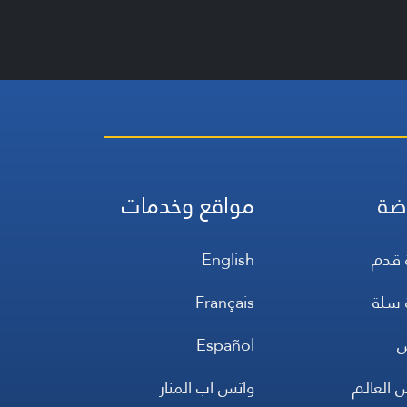
ضة
مواقع وخدمات
 قدم
English
 سلة
Français
س
Español
 العالم
واتس اب المنار