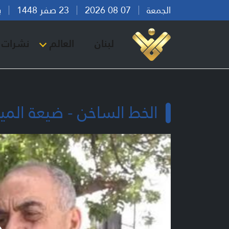
الجمعة
07 08 2026
23 صفر 1448
بيرو
لبنان
العالم
نشرات ا
الخط الساخن - ضيعة المية