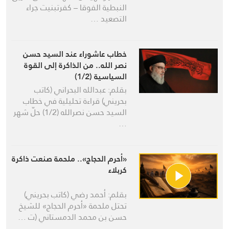
النبطية الفوقا – كفرتبنيت جراء
التصعيد …
خطاب عاشوراء عند السيد حسن
نصر الله.. من الذاكرة إلى القوة
السياسية (1/2)
بقلم: عبدالله البحراني (كاتب
بحريني) قراءة تحليلية في خطاب
السيد حسن نصرالله (1/2) حلّ شهر
…
«أحرم الحجاج».. ملحمة صنعت ذاكرة
كربلاء
بقلم: أحمد رضي (كاتب بحريني)
تحتل ملحمة «أحرم الحجاج» للشيخ
حسن بن محمد الدمستاني (ت …