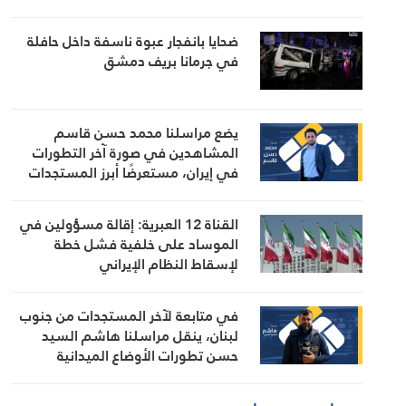
ضحايا بانفجار عبوة ناسفة داخل حافلة
في جرمانا بريف دمشق
يضع مراسلنا محمد حسن قاسم
المشاهدين في صورة آخر التطورات
في إيران، مستعرضًا أبرز المستجدات
على الساحتين السياسية والميدانية،
إلى جانب المواقف الرسمية وأبرز
القناة 12 العبرية: إقالة مسؤولين في
التطورات ذات الصلة بالشأنين الداخلي
الموساد على خلفية فشل خطة
والإقليمي
لإسقاط النظام الإيراني
في متابعة لآخر المستجدات من جنوب
لبنان، ينقل مراسلنا هاشم السيد
حسن تطورات الأوضاع الميدانية