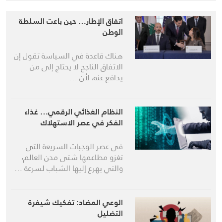
اتفاق الإطار… حين باعت السلطة
الوطن
هناك قاعدة في السياسة تقول إن
الاتفاق الناجح لا يحتاج إلى من
يدافع عنه، لأن …
النظام الغذائي الرقمي… غذاء
الفكر في عصر الاستهلاك
في عصر الوجبات السريعة التي
تغزو مطاعمها شتى مدن العالم،
والتي يهرع إليها الشباب لسرعة …
الوعي المضاد: تفكيك شيفرة
التضليل