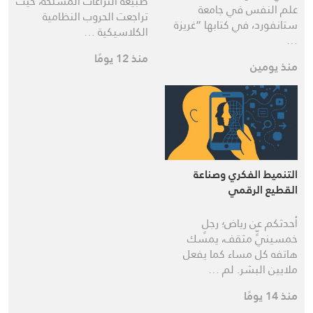
طبيعة النزاعات المسلحة، حيث
علم النفس في جامعة
تراجعت الحروب النظامية
ستانفورد، في كتابها “غريزة
الكلاسيكية …
…
منذ 12 يومًا
منذ يومين
التنميط الفكري وصناعة
القطيع الرقمي
أحدثكم عن رياض؛ رجلٍ
خمسينيٍّ مثقف، يمسك
هاتفه كل مساء كما يفعل
ملايين البشر. لم …
منذ 14 يومًا