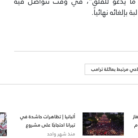
جد ما يدعو للقلق”، في وقت تتواصل فيه
بإلغائه نهائياً.
ي مرتبط بعائلة ترامب
از
ألبانيا | تظاهرات حاشدة في
م
تيرانا احتجاجًا على مشروع
سياحي لعائلة ترامب
منذ شهر واحد