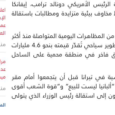
لرئيس الأمريكي دونالد ترامب، إيفانكا
اعل
مخاوف بيئية متزايدة ومطالبات باستقالة
الإ
عمل
الع
ن المظاهرات اليومية المتواصلة منذ أكثر
منذ 44 
من أسبوع، اعتراضاً على مشروع تطوير سياحي تُقدّر قيمته بنحو 4.6 مليارات
دق فاخر في منطقة محمية على الساحل
مرا
عدد
ية في تيرانا قبل أن يتجمعوا أمام مقر
ميس
 “ألبانيا ليست للبيع” و”قوة الشعب أقوى
منذ
ن إلى استقالة رئيس الوزراء الذي يتولى
الم