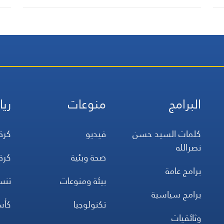
البرامج
منوعات
ريا
كلمات السيد حسن
فيديو
كرة
نصرالله
صحة وبئية
كرة
برامج عامة
بيئة ومنوعات
تن
برامج سياسية
تكنولوجيا
كأس
وثائقيات