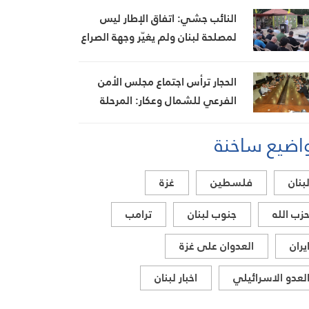
النائب جشي: اتفاق الإطار ليس
لمصلحة لبنان ولم يغيّر وجهة الصراع
مع العدو
الحجار ترأس اجتماع مجلس الأمن
الفرعي للشمال وعكار: المرحلة
ستشهد عملاً أمنياً مستمراً
اضيع ساخنة
بنان
فلسطين
غزة
زب الله
جنوب لبنان
ترامب
يران
العدوان على غزة
لعدو الاسرائيلي
اخبار لبنان