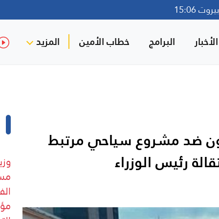
وت 15:06
لأخبار
البرامج
خطاب الأمين
المزيد
اهرون ضد مشروع سياحي مرتبط
الة رئيس الوزراء
وزي
مست
الف
مؤق