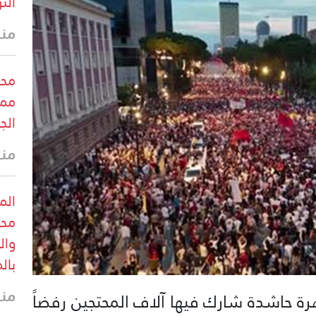
الت
منذ 30 
محب
ممر
الج
منذ 43 
الم
محب
وال
بال
منذ 43 
هرة حاشدة شارك فيها آلاف المحتجين رفضاً