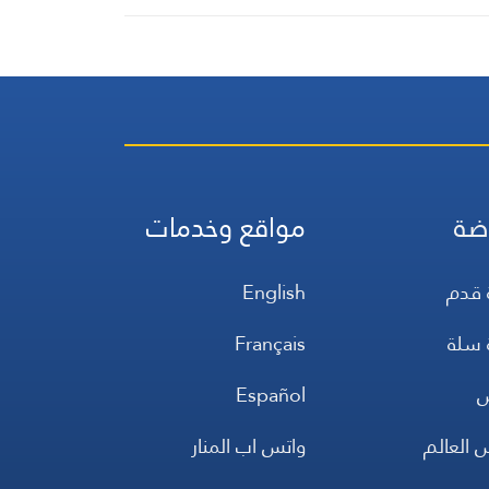
ضة
مواقع وخدمات
 قدم
English
 سلة
Français
س
Español
 العالم
واتس اب المنار