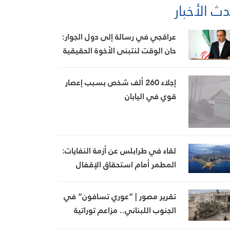
ث الأخبار
عراقجي في رسالة إلى دول الجوار:
حان الوقت لنتبنى الأخوة الحقيقية
إجلاء 260 ألف شخص بسبب إعصار
قوي في اليابان
لقاء في طرابلس عن أزمة النفايات:
المطمر أمام استحقاق الإقفال
تقرير مصور | “عوري تسافون” في
الجنوب اللبناني.. مزاعم توراتية
تواكب أطماع الاحتلال