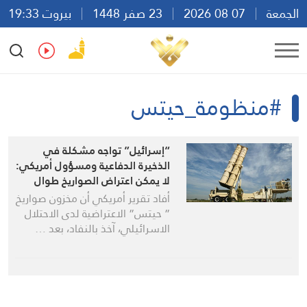
الجمعة
07 08 2026
23 صفر 1448
بيروت 19:33
Ar
En
Fr
Es
#منظومة_حيتس
“إسرائيل” تواجه مشكلة في
الذخيرة الدفاعية ومسؤول أمريكي:
لا يمكن اعتراض الصواريخ طوال
اليوم
أفاد تقرير أمريكي أن مخزون صواريخ
” حيتس” الاعتراضية لدى الاحتلال
الاسرائيلي، آخذ بالنفاد، بعد …