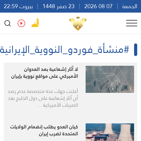
الجمعة
07 08 2026
23 صفر 1448
بيروت 22:59
Ar
En
Fr
Es
#منشأة_فوردو_النووية_الإيرانية
لا آثار إشعاعية بعد العدوان
الأميركي على مواقع نووية بإيران
أعلنت جهات عدة متخصصة عدم رصد
أي آثار إشعاعية على دول الخليج بعد
الضربات الأميركية …
كيان العدو يطلب إنضمام الولايات
المتحدة لضرب إيران