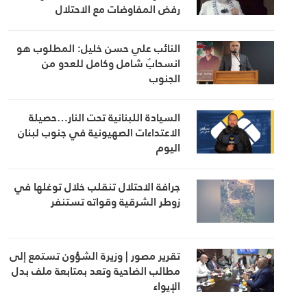
رفض المفاوضات مع الاحتلال
النائب علي حسن خليل: المطلوب هو
انسحابٌ شامل وكامل للعدو من
الجنوب
السيادة اللبنانية تحت النار…حصيلة
الاعتداءات الصهيونية في جنوب لبنان
اليوم
جرافة الاحتلال تنقلب خلال توغلها في
زوطر الشرقية وقواته تستنفر
تقرير مصور | وزيرة الشؤون تستمع إلى
مطالب الضاحية وتعد بمتابعة ملف بدل
الإيواء