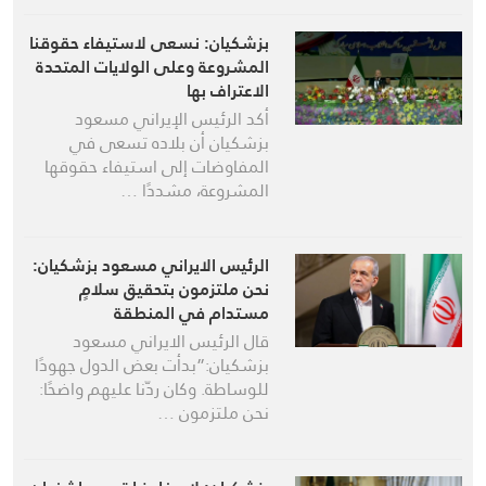
بزشكيان: نسعى لاستيفاء حقوقنا
المشروعة وعلى الولايات المتحدة
الاعتراف بها
أكد الرئيس الإيراني مسعود
بزشكيان أن بلاده تسعى في
المفاوضات إلى استيفاء حقوقها
المشروعة، مشددًا …
الرئيس الايراني مسعود بزشكيان:
نحن ملتزمون بتحقيق سلامٍ
مستدام في المنطقة
قال الرئيس الايراني مسعود
بزشكيان:”بدأت بعض الدول جهودًا
للوساطة. وكان ردّنا عليهم واضحًا:
نحن ملتزمون …