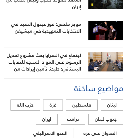
إيران
موجز ملخص: فوز عبدول السيد في
الانتخابات التمهيدية في ميشيغن
اجتماع في السرايا بحث مشروع تعديل
الرسوم على المواد المنتجة للنفايات
البستاني: طرحنا تأمين إيرادات من
مصادر أخرى لتخفيف العبء عن كاهل
المواطن
مواضيع ساخنة
لبنان
فلسطين
غزة
حزب الله
جنوب لبنان
ترامب
ايران
العدوان على غزة
العدو الاسرائيلي