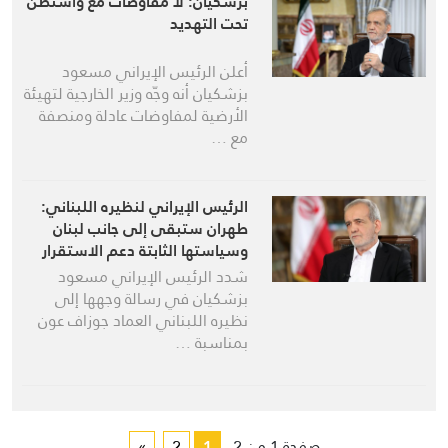
بزشكيان: لا مفاوضات مع واشنطن
تحت التهديد
أعلن الرئيس الإيراني مسعود
بزشكيان أنه وجّه وزير الخارجية لتهيئة
الأرضية لمفاوضات عادلة ومنصفة
مع …
الرئيس الإيراني لنظيره اللبناني:
طهران ستبقى إلى جانب لبنان
وسياستها الثابتة دعم الاستقرار
والازدهار
شدد الرئيس الإيراني مسعود
بزشكيان في رسالة وجهها إلى
نظيره اللبناني العماد جوزاف عون
بمناسبة …
صفحة 1 من 2
1
2
»