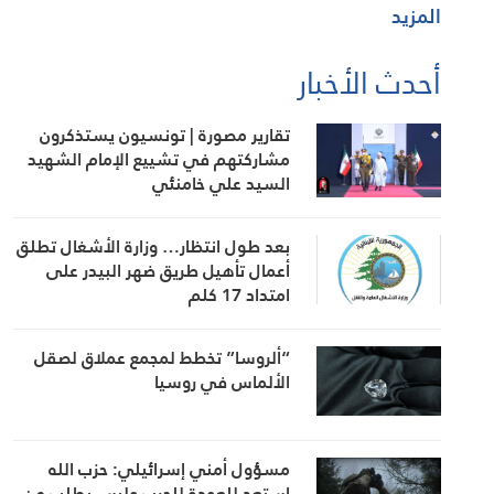
المزيد
أحدث الأخبار
تقارير مصورة | تونسيون يستذكرون
مشاركتهم في تشييع الإمام الشهيد
السيد علي خامنئي
بعد طول انتظار… وزارة الأشغال تطلق
أعمال تأهيل طريق ضهر البيدر على
امتداد 17 كلم
“ألروسا” تخطط لمجمع عملاق لصقل
الألماس في روسيا
مسؤول أمني إسرائيلي: حزب الله
استعد للعودة للحرب وليس بطلب من