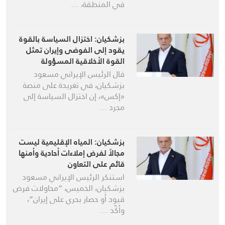
في المنطقة، …
بزشكيان: اختزال السياسة بالقوة
يقود إلى الفوضى وإيران تمثل
القوة الأخلاقية المسؤولة
قال الرئيس الإيراني مسعود
بزشكيان، في تغريدة على منصة
«إكس»، إن اختزال السياسة إلى
مجرد …
بزشكيان: المياه الإقليمية ليست
مجالاً لفرض إملاءات أحادية وأمنها
قائم على التعاون
استنكر الرئيس الإيراني مسعود
بزشكيان، الخميس، “محاولات فرض
قيود أو حصار بحري على إيران”،
وأكّد …