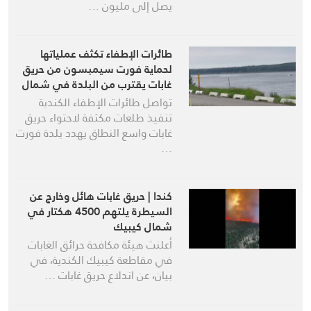
يصل إلى مليون …
طائرات الإطفاء تكثف عملياتها
لحماية فورت سيمبسون من حريق
غابات يقترب من البلدة في شمال
كندا
تواصل طائرات الإطفاء الكندية
تنفيذ طلعات مكثفة لاحتواء حريق
غابات واسع النطاق يهدد بلدة فورت
…
كندا | حريق غابات هائل وخارج عن
السيطرة يلتهم 4500 هكتار في
شمال كيبيك
أعلنت هيئة مكافحة حرائق الغابات
في مقاطعة كيبيك الكندية، في
بيان، عن اندلاع حريق غابات …