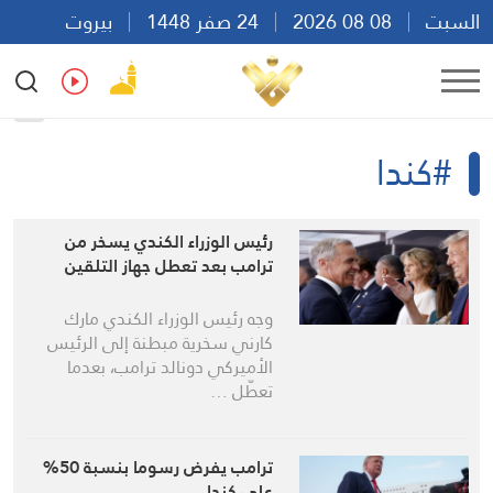
السبت
08 08 2026
24 صفر 1448
بيروت
22:28
Ar
En
Fr
Es
#كندا
رئيس الوزراء الكندي يسخر من
ترامب بعد تعطل جهاز التلقين
وجه رئيس الوزراء الكندي مارك
كارني سخرية مبطنة إلى الرئيس
الأميركي دونالد ترامب، بعدما
تعطّل …
ترامب يفرض رسوما بنسبة 50%
على كندا