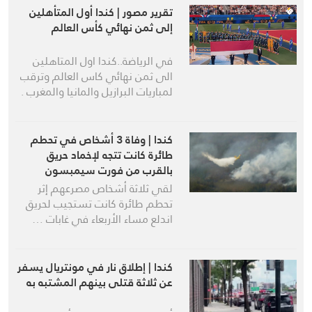
تقرير مصور | كندا أول المتأهلين
إلى ثمن نهائي كأس العالم
في الرياضة..كندا اول المتاهلين
الى ثمن نهائي كاس العالم وترقب
لمباريات البرازيل والمانيا والمغرب .
كندا | وفاة 3 أشخاص في تحطم
طائرة كانت تتجه لإخماد حريق
بالقرب من فورت سيمبسون
لقي ثلاثة أشخاص مصرعهم إثر
تحطم طائرة كانت تستجيب لحريق
اندلع مساء الأربعاء في غابات …
كندا | إطلاق نار في مونتريال يسفر
عن ثلاثة قتلى بينهم المشتبه به