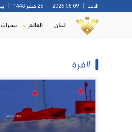
الأحد
09 08 2026
25 صفر 1448
بيروت 
لبنان
العالم
نشرات ا
#فزة