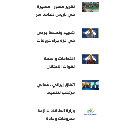
أهلنا
تقرير مصور | مسيرة
في باريس تضامنًا مع
غزة وتذكيرًا بجرائم
الاحتلال
شهيد وتسعة جرحى
في غزة جراء خروقات
الاحتلال المتواصلة
في غزة
اقتحامات واسعة
لقوات الاحتلال
والمستوطنين في
الضفة المحتلة
اتفاق إيراني ـ عُماني
مرتقب لتنظيم
الملاحة في مضيق
هرمز
وزارة الطاقة: لا ازمة
محروقات ومادة
البنزين متوافرة