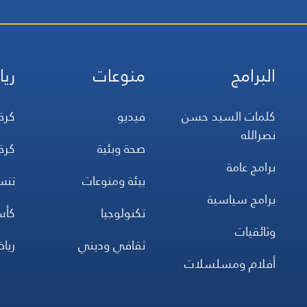
البرامج
منوعات
ريا
كلمات السيد حسن
فيديو
كرة
نصرالله
صحة وبئية
كرة
برامج عامة
بيئة ومنوعات
تن
برامج سياسية
تكنولوجيا
كأس
وثائقيات
ثقافي وديني
ريا
أفلام ومسلسلات