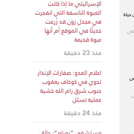
الإسرائيلي ما إذا كانت
العبوة الناسفة التي انفجرت
حياة
في مجدل زون قد زُرعت
حديثًا في الموقع أم أنها
 في
عبوة قديمة
منذ 23 دقيقة
اعلام العدو: صفارات الإنذار
لى
تدوي في كوخاف يعقوب
جنوب شرق رام الله خشية
ي
عملية تسلل
منذ 24 دقيقة
مستشفى “رمبام”: حالة