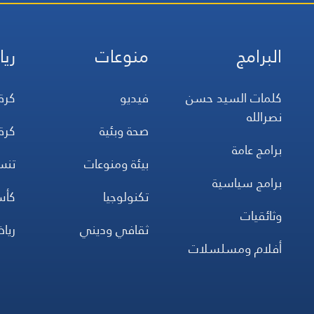
البرامج
منوعات
ريا
كلمات السيد حسن
فيديو
كرة
نصرالله
صحة وبئية
كرة
برامج عامة
بيئة ومنوعات
تن
برامج سياسية
تكنولوجيا
كأس
وثائقيات
ثقافي وديني
ريا
أفلام ومسلسلات