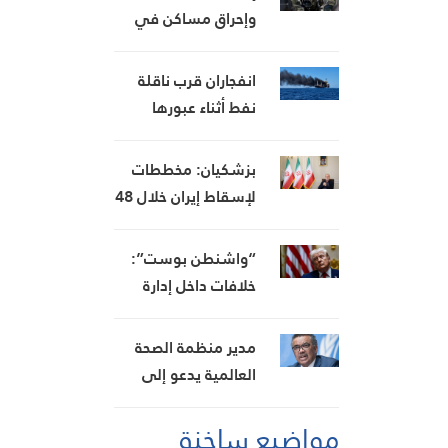
الأوكراني قبالة
وإحراق مساكن في
أوديسا
هجوم للمستوطنين
جنوب الخليل
انفجاران قرب ناقلة
نفط أثناء عبورها
مضيق هرمز
بزشكيان: مخططات
لإسقاط إيران خلال 48
ساعة فشلت بصمود
الشعب ووحدة الدولة
“واشنطن بوست”:
خلافات داخل إدارة
ترامب بسبب الحرب
على إيران واستنزاف
مدير منظمة الصحة
المخزون العسكري
العالمية يدعو إلى
الأميركي
تعزيز الاستجابة لإيبولا
مواضيع ساخنة