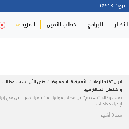
روت 09:13
لأخبار
البرامج
خطاب الأمين
المزيد
إيران تفنّد الروايات الأميركية: لا مفاوضات حتى الآن بسبب مطالب
واشنطن المبالغ فيها
نقلت وكالة “تسنيم” عن مصادر قولها إنه “لا قرار حتى الآن في إيرا
لإجراء محادثات …
منذ 3 أشهر