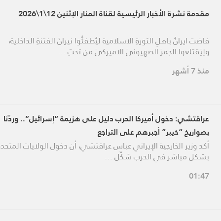
مقدمة نشرة الأخبار الرئيسية لقناة المنار الإثنين 12\1\2026
فاضت ايرانُ باهلِ الثورةِ الاسلامية ليُطفئُوا نيرانَ الفتنةِ الداخلية،
ولِيَقتلعوا الجمرَ الصهيونيَ الاميركيَ من تحتِ …
منذ 7 أشهر
عراقتشي: دخول أميركا الحرب دليل على هزيمة “إسرائيل”.. وردّنا
بصواريخ “خيبر” أجبرهم على التراجع
أكد وزير الخارجية الإيراني عباس عراقتشي، أن دخول الولايات المتحدة
بشكل مباشر في الحرب شكّل …
01:47