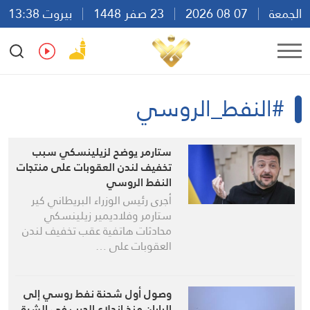
الجمعة
07 08 2026
23 صفر 1448
بيروت 13:38
Ar
En
Fr
Es
#النفط_الروسي
ستارمر يوضح لزيلينسكي سبب
تخفيف لندن العقوبات على منتجات
النفط الروسي
أجرى رئيس الوزراء البريطاني كير
ستارمر وفلاديمير زيلينسكي
محادثات هاتفية عقب تخفيف لندن
العقوبات على …
وصول أول شحنة نفط روسي إلى
اليابان منذ اندلاع الحرب في الشرق