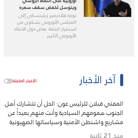
أوروبية على النفط الروسي
ويتوسل لخفض سقف سعره
توجه فلاديمير زيلينسكي إلى
المجلس الأوروبي بشكوى من
استمرار اعتماد بعض دول الاتحاد
الأوروبي الكبير …
آخر الأخبار
الأخبار العاجلة
المفتي قبلان للرئيس عون: الحل أن تتشارك أهل
الجنوب همومهم السيادية وأنت منهم بعيداً عن
مشاريع واشنطن الأمنية وسياساتها الصهيونية
منذ 21 ثانية