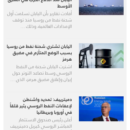
الأوسط
أفادت تقارير بأن اليابان تسلمت أول
شحنة نفط من روسيا منذ توقف
الإمدادات العالمية، وذلك …
اليابان تشتري شحنة نفط من روسيا
بسبب الوضع المتأزم في مضيق
هرمز
اشترت اليابان شحنة من النفط
الروسي وسط تصاعد التوتر حول
إيران وإغلاق مضيق هرمز، الذي …
دميترييف: تمديد واشنطن
لإعفاءات النفط الروسي يثير قلقاً
في أوروبا وبريطانيا
أعلن رئيس صندوق الاستثمار
المباشر الروسي كيريل دميترييف