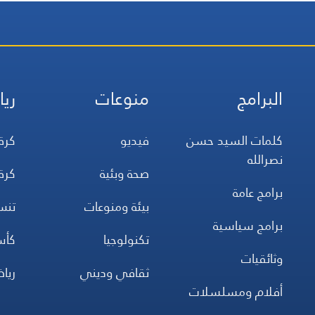
البرامج
منوعات
ريا
كلمات السيد حسن
فيديو
كرة
نصرالله
صحة وبئية
كرة
برامج عامة
بيئة ومنوعات
تن
برامج سياسية
تكنولوجيا
كأس
وثائقيات
ثقافي وديني
ريا
أفلام ومسلسلات