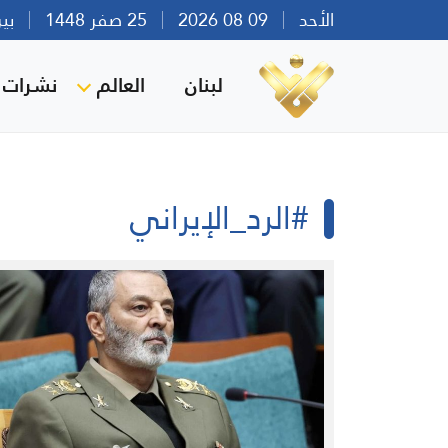
الأحد
09 08 2026
25 صفر 1448
بيروت 
لبنان
العالم
نشرات ا
#الرد_الإيراني