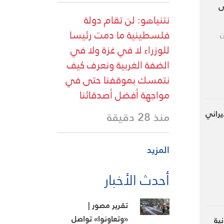
ى
نتنياهو: لن تقام دولة
فلسطينية ما دمت رئيسا
ن
للوزراء لا في غزة ولا في
الضفة الغربية ونعرف كيف
نتمسك بموقفنا حتى في
مواجهة أفضل أصدقائنا
يراني
منذ 28 دقيقة
المزيد
أحدث الأخبار
تقرير مصور |
«وتعاونوا» تواصل
ية