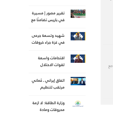
عطاءها في خدمة
أهلنا
تقرير مصور | مسيرة
في باريس تضامنًا مع
غزة وتذكيرًا بجرائم
الاحتلال
شهيد وتسعة جرحى
في غزة جراء خروقات
الاحتلال المتواصلة
في غزة
اقتحامات واسعة
لقوات الاحتلال
مع
والمستوطنين في
الضفة المحتلة
اتفاق إيراني ـ عُماني
مرتقب لتنظيم
الملاحة في مضيق
هرمز
وزارة الطاقة: لا ازمة
محروقات ومادة