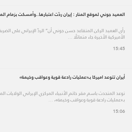
العميد جوني لموقع المنار : إيران ردّت اعتبارها..وأمسكت بزمام المب
رأى العميد الركن المتقاعد حسن جوني أن” الردّ الإيراني على الضربة
الأميركية الأخيرة جاء متماثلًا …
15:45
أيران تتوعد اميركا بـ«عمليات رادعة قوية وعواقب وخيمة»
توعد المتحدث باسم مقر خاتم الأنبياء المركزي الإيراني الولايات الم
بـ«عمليات رادعة قوية وعواقب وخيمة»، …
15:06