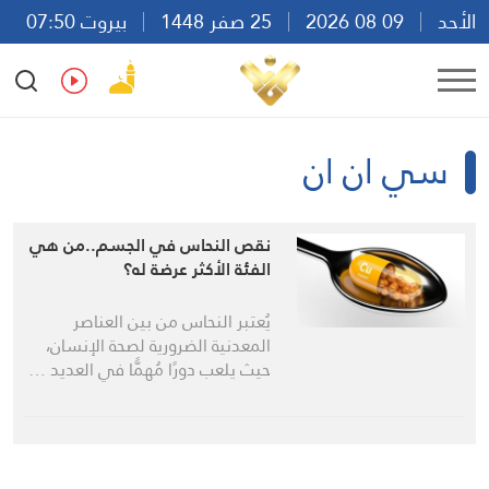
الأحد
09 08 2026
25 صفر 1448
بيروت 07:50
Ar
En
Fr
Es
سي ان ان
نقص النحاس في الجسم..من هي
الفئة الأكثر عرضة له؟
يُعتبر النحاس من بين العناصر
المعدنية الضرورية لصحة الإنسان،
حيث يلعب دورًا مُهمًّا في العديد …