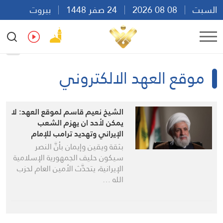
السبت
08 08 2026
24 صفر 1448
بيروت
01:00
Ar
En
Fr
Es
موقع العهد الالكتروني
الشيخ نعيم قاسم لموقع العهد: لا
يمكن لأحد ان يهزم الشعب
الإيراني وتهديد ترامب للإمام
الخامنئي دليل ضعف
بثقة ويقين وإيمان بأنَّ النصر
سيكون حليف الجمهورية الإسلامية
الإيرانية، يتحدَّث الأمين العام لحزب
الله …