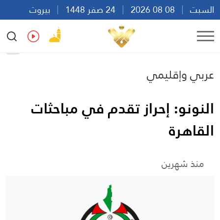
السبت
08 08 2026
24 صفر 1448
بيروت
14:03
Ar
En
Fr
Es
عربي وإقليمي
النونو: إحراز تقدم في مباحثات
القاهرة
منذ شهرين