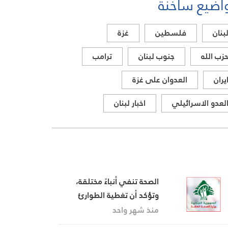
اضيع ساخنة
صفة “مفتشة في الوزارة
بنان
فلسطين
غزة
زب الله
جنوب لبنان
ترامب
يران
العدوان على غزة
لعدو الاسرائيلي
اخبار لبنان
الصحة تنفي أنباءً مختلقة،
وتؤكد أن تغطية الطوارئ
والاستشفاء تشمل جميع
منذ شهر واحد
اللبنانيين غير المضمونين،