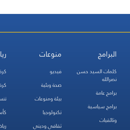
البرامج
منوعات
ريا
كلمات السيد حسن
فيديو
كرة
نصرالله
صحة وبئية
كرة
برامج عامة
بيئة ومنوعات
تن
برامج سياسية
تكنولوجيا
كأس
وثائقيات
ثقافي وديني
ريا