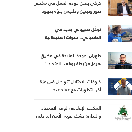
والمركبات
كركي يعلن عودة العمل في مكتبي
صور وتبنين وطليس ينوّه بجهود
إدارة الضمان
توغّل صهيوني جديد في
الحاصباني.. دعوات استيطانية
تستهدف أراضي جنوب لبنان
طهران: عودة الملاحة في مضيق
هرمز مرتبطة بوقف الاعتداءات
الأميركية
خروقات الاحتلال تتواصل في غزة..
آخر التطورات مع عماد عيد
المكتب الإعلامي لوزير الاقتصاد
والتجارة: نشكر قوى الأمن الداخلي
على الجهود التي بذلتها في كشف
وتوقيف إحدى المشتبه بهن بانتحال