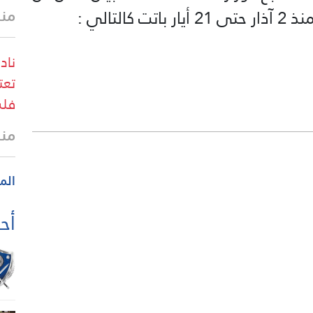
منذ
لتالي :
ناد
فلس
منذ
الم
أحد