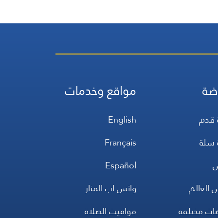
نازحين وغير نازحين، من دون أي
تمييز
ضة
مواقع وخدمات
 قدم
English
 سلة
Français
س
Español
 العالم
واتس اب المنار
ضات مختلفة
مواقيت الصلاة