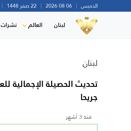
الخميس
06 08 2026
22 صفر 1448
بي
لبنان
العالم
نشرات ا
لبنان
جريحا
منذ 3 أشهر