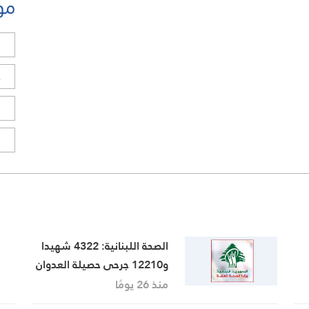
مو
ل
ح
ا
ا
الصحة اللبنانية: 4322 شهيدا
و12210 جرحى حصيلة العدوان
الاسرائيلي
منذ 26 يومًا