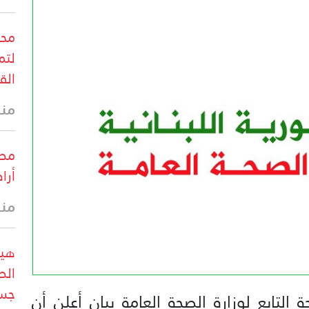
محا
لتم
الق
منذ 33 
مصا
أرا
منذ 44 
هيو
الص
جسي
لتابع لوزارة الصحة العامة بيان أعلن أن