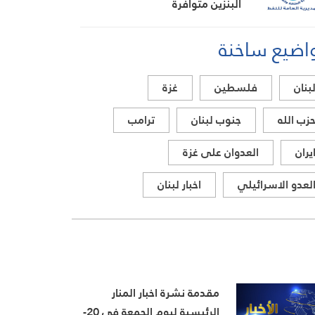
البنزين متوافرة
اضيع ساخنة
بنان
فلسطين
غزة
زب الله
جنوب لبنان
ترامب
يران
العدوان على غزة
لعدو الاسرائيلي
اخبار لبنان
مقدمة نشرة اخبار المنار
الرئيسية ليوم الجمعة في 20-