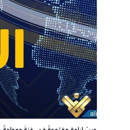
حربُ ابادةٍ مفتوحةٌ في غزةَ ومجاعةٌ 