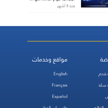
3-2026
منذ 5 أشهر
ضة
مواقع وخدمات
 قدم
English
 سلة
Français
س
Español
 العالم
واتس اب المنار