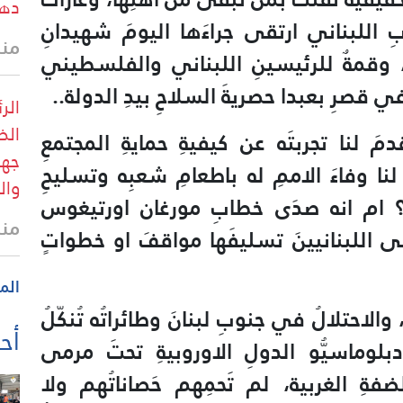
دهش
ِ اللبناني ارتقى جراءَها اليومَ شهيدانِ
منذ 15 
 وقمةٌ للرئيسينِ اللبناني والفلسطيني
صرِ بعبدا حصريةَ السلاحِ بيدِ الدولة..
الر
الظ
َ لنا تجربتَه عن كيفيةِ حمايةِ المجتمعِ
جهو
ا وفاءَ الاممِ له باطعامِ شعبِه وتسليحِ
وال
ية؟ ام انه صدَى خطابِ مورغان اورتيغوس
منذ 15 
ى اللبنانيينَ تسليفَها مواقفَ او خطواتٍ
الم
 والاحتلالُ في جنوبِ لبنانَ وطائراتُه تُنكّلُ
أحد
دبلوماسيُّو الدولِ الاوروبيةِ تحتَ مرمى
ةِ الغربية، لم تَحمِهم حَصاناتُهم ولا