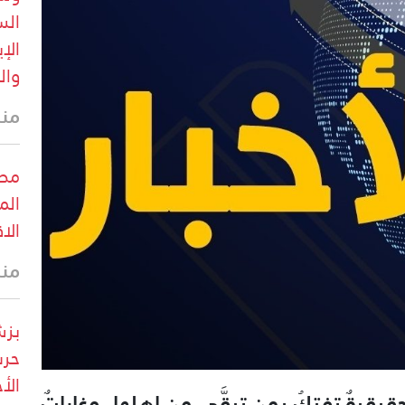
الس
الإ
وال
منذ 5 د
الم
الا
منذ 8 د
بزش
حرس
الأ
حقيقيةٌ تفتكُ بمن تبقَّى من اهلِها، وغاراتٌ