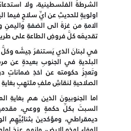
الشرطةُ الفلسطينية، ولا استدعاءُ د
اولويةٍ للحديثِ عن ايِّ سلاحٍ فيما الي
الامةِ من غزةَ الى الضفةِ واليمنِ 
تقديمُه كلَّ فروضِ الطاعةِ على طري
في لبنانَ الذي يَستنفرُ جيشُه وكلُّ قِوا
البلديةِ في الجنوبِ بعيدةٍ عن مرم
وتَعجِزُ حكومته عن اخذِ ضماناتٍ دو
الصلاحيةِ لنقاشِ ملفٍ ملتهبٍ بغايةِ
اما الجنوبيونَ الذين هم بغايةِ الم
السبتَ بكلِّ حكمةٍ ووعي، مقدمينَ
ديمقراطي، ومؤكدينَ بثنائِيِّهِم الو
الوفاءِ لهذه الارض، وانهم عندَ اولوي