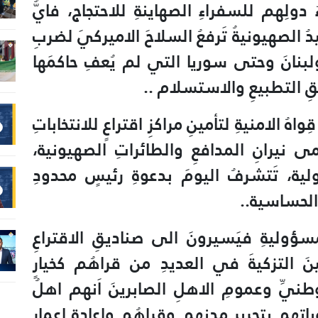
ولِهم للسفراءِ الصهاينةِ للاحتجاج، فايُّ
دُ الصهيونيةُ تَرفعُ السلاحَ الاميركيَ لضربِ
ولبنانَ وحتى سوريا التي لم يُعفِ حاكمَها
قِ التطبيعِ والاستسلام ..
هُ الامنيةِ لتأمينِ مراكزِ اقتراعٍ للانتخاباتِ
ى نيرانِ المدافعِ والطائراتِ الصهيونية،
لية، تَتشرفُ اليومَ بدعوةِ رئيسٍ محدودِ
 الحساسية..
سؤوليةِ فيَسيرونَ الى صناديقِ الاقتراعِ
 التزكيةَ في العديدِ من قراهُم كخيارٍ
طنيِّ وعمومِ الاهلِ الصابرينَ اَنهم اهلُ
اتِهم بتحريرِ مدنهِم وقراهُم واعادةِ اعمارِ