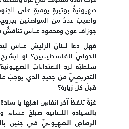
صهيونيةٌ بوتيرةٍ يوميةٍ على الجنوب
واصيبَ عددٌ من المواطنين بجروح،
جوزاف عون ومحمود عباس تناقشُ في ق
فهل دعا لبنانُ الرئيسَ عباس ليقدم
الدوليِّ للفلسطينيين؟ او ليشرحَ لن
سلطتِه لردِ الاعتداءاتِ الصهيون
التحريضيِّ من جديدٍ الذي يوجبُ عل
قبلَ كلِّ زيارة؟
غزةُ تلفظُ آخرَ انفاسِ اهلِها يا سادة،
بالسيادةِ اللبنانيةِ صباحَ مساء، و
الرصاصِ الصهيونيِّ في جنين بالضف