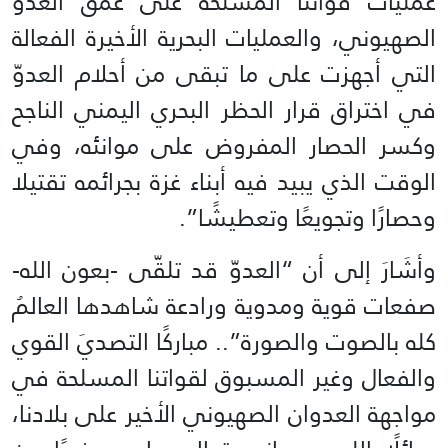
عمليات قواتنا المسلحة على عمق العدوّ
الصهيوني، والعمليات البحرية الأخيرة الفعالة
التي أجهزت على ما تبقى من أحلام العدوّ
في اختراق قرار الحظر البحري اليمني الناجح
وكسر الحصار المفروض على موانئه، وفي
الوقت الذي يبيد فيه أبناء غزة بجرائمه تقتيلا
وحصارًا وتجويعًا وتعطيشًا”.
وأشَارَ إلى أن “العدوّ قد تلقّى -بعون الله-
صفعات قوية ومدوية ورادعة شاهدها العالمُ
كله بالصوت والصورة”.. مباركًا التصديَ القوي
والفعال وغير المسبوق لقواتنا المسلحة في
مواجهة العدوان الصهيوني الأخير على بلادنا،