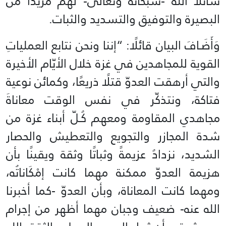
سائلًا الله -سبحانه وتعالى- لهم مزيدًا من
البصيرة والتوفيق والتسديد والثبات.
وَأَضَـافَ البيان قائلًا: “إننا ونحن نتابع العملياتِ
القوية للمجاهدين في غزة خلال الأيّام الأخيرة
والتي أرهقت العدوّ قتلًا ذريعًا، وكمائن نوعية
فتاكة، ونتذكّر في نفس الوقت معاناةَ
مجاهدي المقاومة ومعهم كُـلّ أبناء غزة من
شدة المجازر والتجويع والتعطيش والحصار
الشديد، نزدادُ عزيمةً وثباتًا وثقة ويقينًا بأن
هزيمة العدوّ ممكنة مهما كانت إمْكَاناتُه،
ومهما كانت المعاناة، وبأن العدوّ -كما أخبرنا
الله عنه- ضعيف وجبان مهما أظهر من إجرام