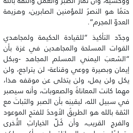
ووحشية، وأن ثمار الصبر والعمل والثقة بالله
حتمًا هو النصرُ للمؤمنين الصابرين، وهزيمة
العدوّ المجرم”.
وجدّد التأكيدَ “للقيادة الحكيمة ولمجاهدي
القوات المسلحة والمجاهدين في غزة بأن
“الشعبَ اليمني المسلم المجاهد -وبكل
إيمان وبصيرة ووعي وقناعة- لن يتراجع، ولن
يكل ولن يمل، ولن يتخلى عن موقفه هذا،
مهما كانت المعاناةُ والصعوبات، وأنه سيصبر
في سبيل الله، ليقينِه بأن الصبر والثباتَ مع
الثقة بالله هو الطريقُ الأوحدُ للفتح الموعود
والفرج القريب، وأن كُـلّ الخياراتِ الأُخرى