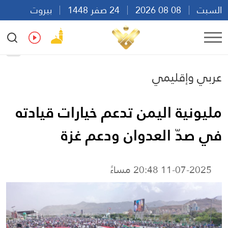
السبت
08 08 2026
24 صفر 1448
بيروت
02:31
Ar
En
Fr
Es
عربي وإقليمي
مليونية اليمن تدعم خيارات قيادته
في صدّ العدوان ودعم غزة
11-07-2025 20:48 مساءً