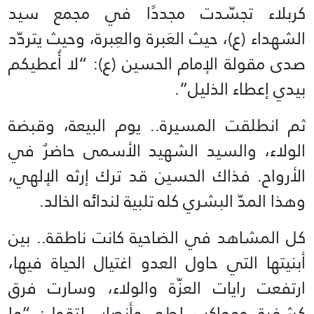
كربلاء تجسّدت مجددًا في مجمع سيد
الشهداء (ع)، حيث العَبرة والعِبرة، وحيث يتردّد
صدى مقولة الإمام الحسين (ع): “لا أُعطيكم
بيدي إعطاء الذليل”.
ثم انطلقت المسيرة.. يوم البيعة، وقبضة
الولاء، والسيد الشهيد الأسمى حاضرٌ في
الأرواح. فذاك الحسين قد ترك إرثه الإلهي،
وهذا المدّ البشري كله تلبية لندائه الخالد.
كل المشاهد في الضاحية كانت ناطقة.. بين
أبنيتها التي حاول العدو اغتيال الحياة فيها،
ارتفعت رايات العزّة والولاء، وسارت فرق
كشفية ومواكب لطم وأنصار، لتقول: “ما