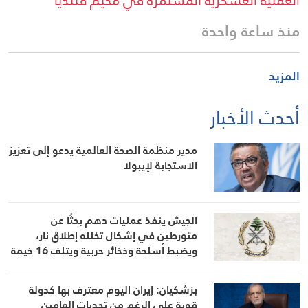
العملية العسكرية المستمرة في مخيم قلنديا
منذ ساعة واحدة
المزيد
أحدث الأخبار
مدير منظمة الصحة العالمية يدعو إلى تعزيز
الاستجابة لإيبولا
الجيش ينفذ عمليات دهم بحثًا عن
متورطين في إشكال تخلله إطلاق نار،
ويضبط أسلحة وذخائر حربية ويتلف 16 خيمة
مزروعة بالماريجوانا
بزشكيان: إيران اليوم معترف بها كدولة
قوية على الرغم من تحديات العامين