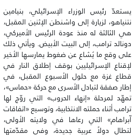
يستعدّ رئيس الوزراء الإسرائيلي، بنيامين
نتنياهو، لزيارة إلى واشنطن الإثنين المقبل،
هي الثالثة له منذ عودة الرئيس الأميركي،
دونالد ترامب، إلى البيت الأبيض. ويأتي ذلك
على وقع ما يُشاع عن ضغوط يمارسها الأخير
لإقناع الإسرائيليين بوقف إطلاق النار في
قطاع غزة مع حلول الأسبوع المقبل، في
إطار صفقة لتبادل الأسرى مع حركة «حماس»،
تمهّد لمرحلة «إنهاء الحروب» التي روّج لها
ترامب أثناء حملته الانتخابية، وتوسيع «اتفاقات
آبراهام» التي رعاها في ولايته الأولى،
لتطال دولاً عربية جديدة، وفي مقدّمتها