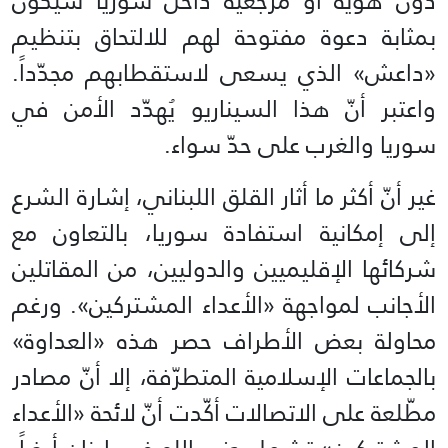
دون هوية أو مرجعية داخل سوريا سيكون
بمثابة دعوة مفتوحة لهم للالتحاق بتنظيم
«داعش» الذي يسعى لاستقطابهم مجدّداً.
واعتبر أنّ هذا السيناريو يُهدّد الأمن في
سوريا والغرب على حدّ سواء.
غير أنّ أكثر ما أثار القلق اللبناني، إشارة الشرع
إلى إمكانية استفادة سوريا، بالتعاون مع
شركائها الإقليميين والدوليين، من المقاتلين
الأجانب لمواجهة «الأعداء المشتركين». ورغم
محاولة بعض الأطراف حصر هذه «العداوة»
بالجماعات الإسلامية المتطرّفة، إلا أنّ مصادر
مطّلعة على الاتصالات أكّدت أنّ لائحة «الأعداء