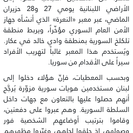
الأراضي اللبنانية يومي 27 و28 حزيران
الماضي، عبر معبر «النعرة» الذي أنشأه جهاز
الأمن العام السوري مؤخّراً، ويربط منطقة
تلكلخ السورية بمنطقة وادي خالد في عكار.
ويُستخدم هذا المعبر غالباً لتهريب الأفراد
سيراً على الأقدام من سوريا.
وبحسب المعطيات، فإنّ هؤلاء دخلوا إلى
لبنان مستخدمين هويات سورية مزوّرة يُرجَّح
أنهم حصلوا عليها بالتعاون مع جهات داخل
السلطة السورية. وهم عبروا على دفعتين،
وقاموا بترتيب أوضاعهم الشخصية فور
وصولهم، إذ حلقوا لحاهم، وغيّروا مظهرهم