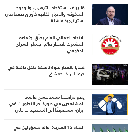
قاليباف: استخدام الترهيب، والوعود
المنكوثة، والأخبار الكاذبة كأوراق ضغط هي
استراتيجية فاشلة
الاتحاد العمالي العام يعلّق اجتماعه
المشترك بانتظار نتائج اجتماع السراي
الحكومي
ضحايا بانفجار عبوة ناسفة داخل حافلة في
جرمانا بريف دمشق
يضع مراسلنا محمد حسن قاسم
المشاهدين في صورة آخر التطورات في
إيران، مستعرضًا أبرز المستجدات على
الساحتين السياسية والميدانية، إلى جانب
المواقف الرسمية وأبرز التطورات ذات
القناة 12 العبرية: إقالة مسؤولين في
الصلة بالشأنين الداخلي والإقليمي