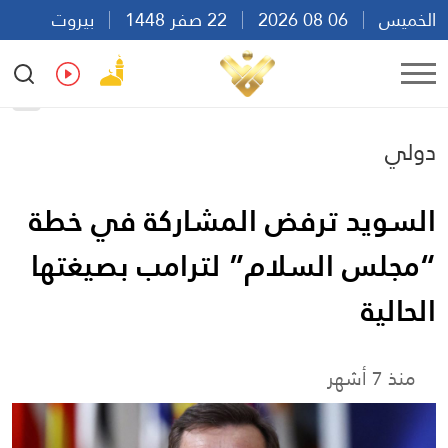
الخميس
06 08 2026
22 صفر 1448
بيروت
23:23
Ar
En
Fr
Es
دولي
السويد ترفض المشاركة في خطة
“مجلس السلام” لترامب بصيغتها
الحالية
منذ 7 أشهر