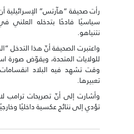
رأت صحيفة “هآرتس” الإسرائيلية أن 
سياسيًا فادحًا بتدخله العلني ف
نتنياهو.
واعتبرت الصحيفة أنّ هذا التدخل “الف
للولايات المتحدة، ويقوّض صورة ا
وقت تشهد فيه البلاد انقسامات 
تعبيرها.
وأشارت إلى أنّ تصريحات ترامب لا
تؤدي إلى نتائج عكسية داخليًا وخارجيًا