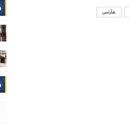
هآرتس