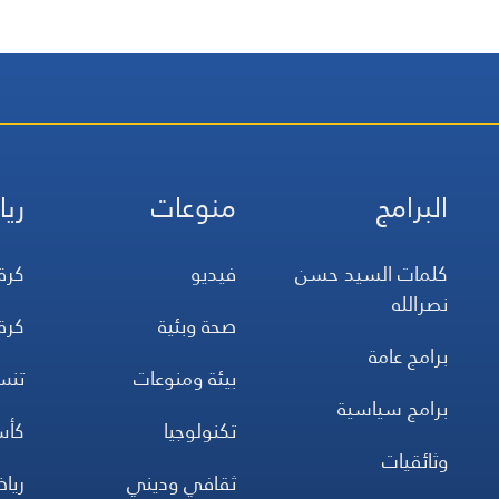
البرامج
منوعات
ريا
كلمات السيد حسن
فيديو
كرة
نصرالله
صحة وبئية
كرة
برامج عامة
بيئة ومنوعات
تن
برامج سياسية
تكنولوجيا
كأس
وثائقيات
ثقافي وديني
ريا