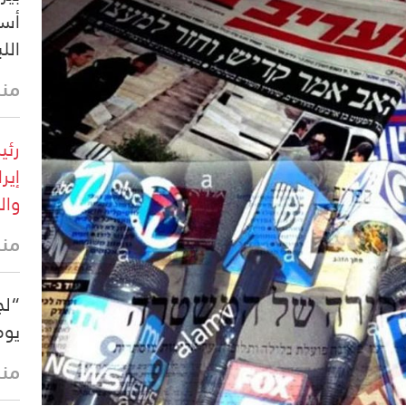
أسل
اللب
منذ 6 د
رئي
إير
وال
منذ 13 
“لج
يوم
منذ 14 