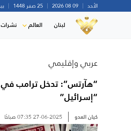
الأحد
09 08 2026
25 صفر 1448
بيروت 
لبنان
العالم
نشرات ا
عربي وإقليمي
“هآرتس”: تدخل ترامب في م
“إسرائيل”
كيان العدو
27-06-2025 07:35 صباحًا