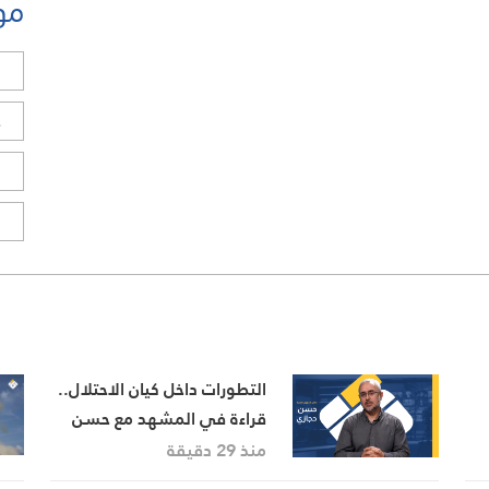
مو
ل
ح
ا
ا
التطورات داخل كيان الاحتلال..
قراءة في المشهد مع حسن
حجازي
منذ 29 دقيقة