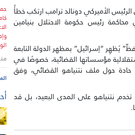
حما
الرئيس الأميركي دونالد ترامب ارتكب خطأً
كام
ي محاكمة رئيس حكومة الاحتلال بنيامين
الا
وإد
الو
ظّ” يُظهِر “إسرائيل” بمظهر الدولة التابعة
منذ
ستقلالية مؤسساتها القضائية، خصوصًا في
حادة حول ملف نتنياهو القضائي، وفق
الم
أحد
 تخدم نتنياهو على المدى البعيد، بل قد
.