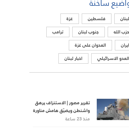
اضيع ساخنة
بنان
فلسطين
غزة
زب الله
جنوب لبنان
ترامب
يران
العدوان على غزة
لعدو الاسرائيلي
اخبار لبنان
تقرير مصور | الاستنزاف يرهق
واشنطن ويضيّق هامش مناورة
ترامب
منذ 23 ساعة