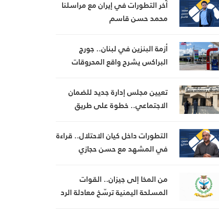
آخر التطورات في إيران مع مراسلنا
محمد حسن قاسم
أزمة البنزين في لبنان.. جورج
البراكس يشرح واقع المحروقات
وتداعيات الأزمة
تعيين مجلس إدارة جديد للضمان
الاجتماعي.. خطوة على طريق
تطبيق نظام التقاعد والحماية
الاجتماعية
التطورات داخل كيان الاحتلال.. قراءة
في المشهد مع حسن حجازي
من المخا إلى جيزان.. القوات
المسلحة اليمنية ترسّخ معادلة الرد
والردع