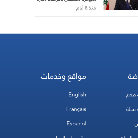
تهدينا في مسيرة بناء الوطن
منذ 8 أيام
ضة
مواقع وخدمات
 قدم
English
 سلة
Français
س
Español
 العالم
واتس اب المنار