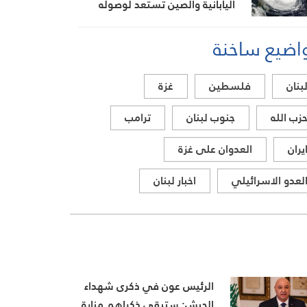
اليابانية والصين تستعد لوصوله
اضيع ساخنة
بنان
فلسطين
غزة
زب الله
جنوب لبنان
ترامب
يران
العدوان على غزة
لعدو الاسرائيلي
اخبار لبنان
الرئيس عون في ذكرى شهداء
الجيش: ستبقى ذكراهم منارة