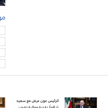
مو
ل
ح
ا
ا
الرئيس عون عرض مع سعيد
شؤونًا نقدية ومالية تضمن