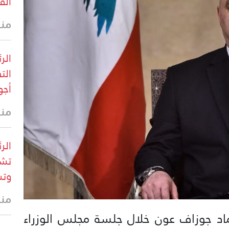
الق
منذ 21 
الر
الت
أجو
منذ 25 
الر
تشك
وتس
منذ 40 
عماد جوزاف عون خلال جلسة مجلس الوزراء