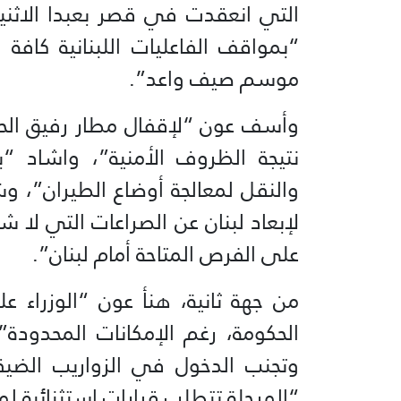
التي انعقدت في قصر بعبدا الاثن
“بمواقف الفاعليات اللبنانية كافة
موسم صيف واعد”.
‏وأسف عون “لإقفال مطار رفيق ال
نتيجة الظروف الأمنية”، واشاد “با
والنقل لمعالجة أوضاع الطيران”، ‏
لإبعاد لبنان عن الصراعات التي لا شأ
على الفرص المتاحة أمام لبنان”.
‏من جهة ثانية، هنأ عون “الوزراء ع
الحكومة، رغم الإمكانات المحدودة”
وتجنب الدخول في الزواريب الضيق
“المرحلة تتطلب قرارات استثنائية لم