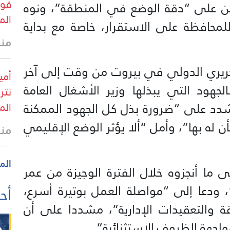
قوا
ين على “دقة الوضع في المنطقة”، ونوه
الم
 للمحافظة على الاستقرار، خاصة مع بداية
منذ
حريري الدولي في بيروت من وقت إلى آخر
أمي
لجهود التي يبذلها وزير الأشغال العامة
نتر
وشدد على “ضرورة بذل كل الجهود الممكنة
الم
ن له بها”، وأمل “ألا يؤثر الوضع الإقليمي
منذ
الم
لى ما أنجزوه خلال الفترة الوجيزة من عمر
، ودعا إلى “مواصلة العمل بوتيرة أسرع،
أحد
ة والتعقيدات الإدارية”، مشددا على أن
واجهة الظروف الاستثنائية”.