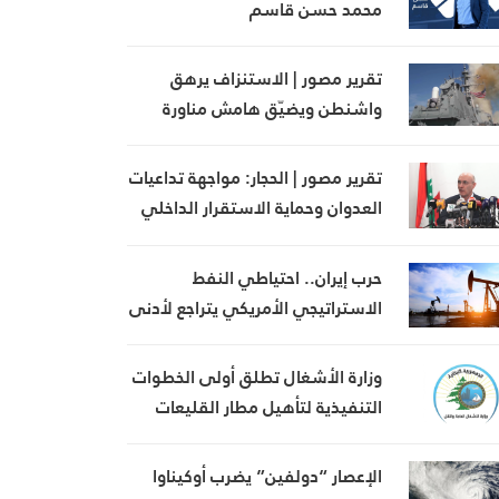
محمد حسن قاسم
تقرير مصور | الاستنزاف يرهق
واشنطن ويضيّق هامش مناورة
ترامب
تقرير مصور | الحجار: مواجهة تداعيات
العدوان وحماية الاستقرار الداخلي
في صلب أولويات الدولة
حرب إيران.. احتياطي النفط
الاستراتيجي الأمريكي يتراجع لأدنى
مستوى منذ 1983
وزارة الأشغال تطلق أولى الخطوات
التنفيذية لتأهيل مطار القليعات
تمهيداً لإعادة تشغيله
الإعصار “دولفين” يضرب أوكيناوا