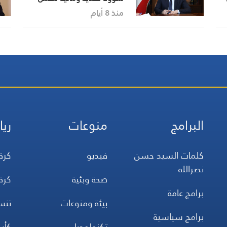
حسن انتظام المرافق العامة
منذ 8 أيام
البرامج
منوعات
ريا
كلمات السيد حسن
فيديو
كرة
نصرالله
صحة وبئية
كرة
برامج عامة
بيئة ومنوعات
تن
برامج سياسية
تكنولوجيا
كأس