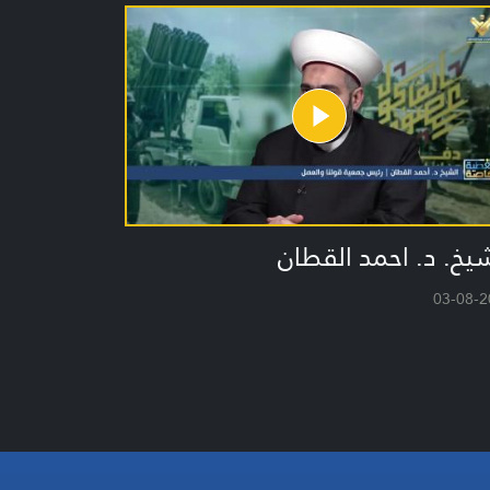
يخ. د. احمد القطان
03-08-2