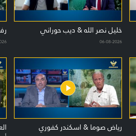
خليل نصر الله & ديب حوراني
رف
026
06-08-2026
رياض صوما & اسكندر كفوري
ال