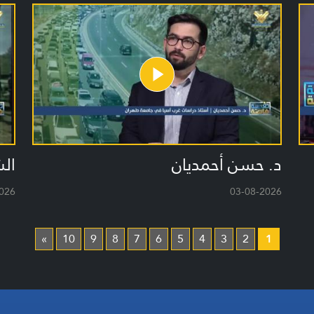
د. حسن أحمديان
الش
026
03-08-2026
»
10
9
8
7
6
5
4
3
2
1