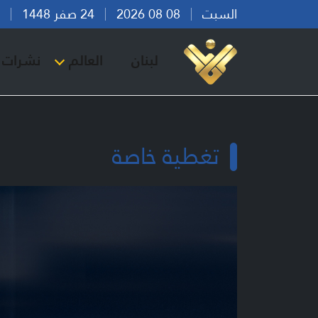
السبت
08 08 2026
24 صفر 1448
بير
لبنان
العالم
نشرات ا
تغطية خاصة