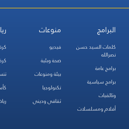
البرامج
منوعات
ريا
كلمات السيد حسن
فيديو
كرة
نصرالله
صحة وبئية
كرة
برامج عامة
بيئة ومنوعات
تن
برامج سياسية
تكنولوجيا
كأس
وثائقيات
ثقافي وديني
ريا
أفلام ومسلسلات