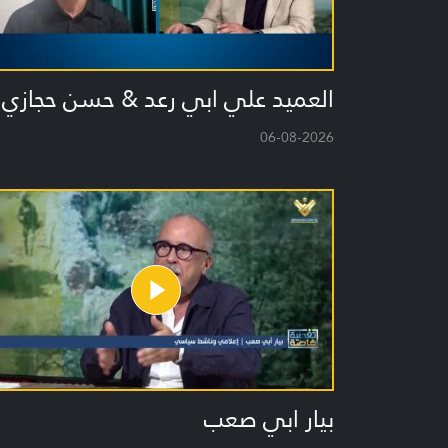
العميد علي ابي رعد & حسن حجازي
06-08-2026
بيار ابي صعب