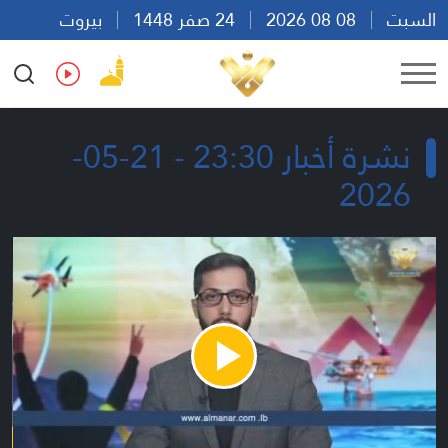
السبت
08 08 2026
24 صفر 1448
بيروت
18:49
Ar
En
Fr
Es
نشرة أخبار 23:30 - 21-05-
2026
Play
Video